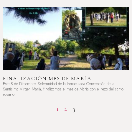
FINALIZACIÓN MES DE MARÍA
Este 8 de Diciembre, Solemnidad de la Inmaculada Concepción de la
Santísima Virgen María, finalizamos el mes de María con el rezo del santo
rosario
LEER MÁS »
1
2
3