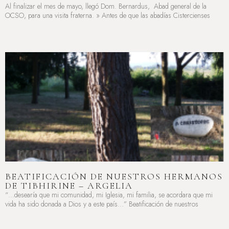
Al finalizar el mes de mayo, llegó Dom. Bernardus, Abad general de la
OCSO, para una visita fraterna. » Antes de que las abadías Cistercienses
LEER MÁS »
BEATIFICACIÓN DE NUESTROS HERMANOS
DE TIBHIRINE – ARGELIA
“…desearía que mi comunidad, mi Iglesia, mi familia, se acordara que mi
vida ha sido donada a Dios y a este país…” Beatificación de nuestros
LEER MÁS »